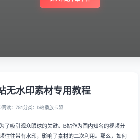
站无水印素材专用教程
0
阅读：781
分类：
b站播放卡盟
为了吸引观众眼球的关键。B站作为国内知名的视频分
频往往带有水印，影响了素材的二次利用。那么，如何