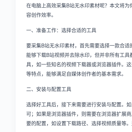
在电脑上高效采集B站无水印素材呢？本文将为
容创作效率。
一、准备工作：选择合适的工具
要采集B站无水印素材，首先需要选择一款合适
能够下载B站视频并去除水印，但并非所有工具
具，如一些知名的视频下载器或浏览器插件。这
等特点，能够满足自媒体创作者的基本需求。
二、安装与配置工具
选择好工具后，接下来需要进行安装与配置。如
可；如果是浏览器插件，则需要在浏览器扩展商
要的配置，如设置下载路径、选择视频质量等。