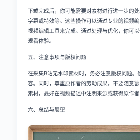
下载完成后，你可能需要对素材进行进一步的处
字幕或特效等。这些操作可以通过专业的视频编辑软件（如A
视频编辑工具来完成。通过处理与优化，你可以
观看体验。
五、注意事项与版权问题
在采集B站无水印素材时，务必注意版权问题。
容。同时，尊重原作者的劳动成果，不要随意篡
素材，最好在视频描述中注明来源或获得原作者
六、总结与展望