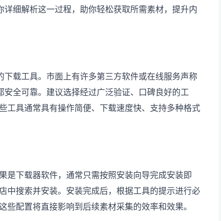
你详细解析这一过程，助你轻松获取所需素材，提升内
的下载工具。市面上有许多第三方软件或在线服务声称
都安全可靠。建议选择经过广泛验证、口碑良好的工
些工具通常具有操作简便、下载速度快、支持多种格式
果是下载器软件，通常只需按照安装向导完成安装即
店中搜索并安装。安装完成后，根据工具的提示进行必
这些配置将直接影响到后续素材采集的效率和效果。