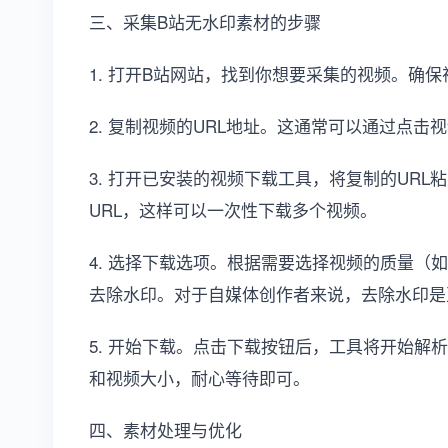
三、采集B站无水印素材的步骤
1. 打开B站网站，找到你想要采集的视频。确
2. 复制视频的URL地址。这通常可以通过点击
3. 打开已安装的视频下载工具，将复制的UR
URL，这样可以一次性下载多个视频。
4. 选择下载选项。根据需要选择视频的质量（如10
去除水印。对于自媒体创作者来说，去除水印是
5. 开始下载。点击下载按钮后，工具将开始解
和视频大小，耐心等待即可。
四、素材处理与优化