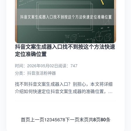
抖音文案生成器入口找不到按这个方法快速
定位准确位置
时间：2026年05月02日
阅读：747
分类：
抖音涨活粉神器
找不到抖音文案生成器入口？别担心，本文将详细
介绍如何快速定位抖音文案生成器的准确位置，提
供清晰的操作步骤和使用方法，助你轻松上手，提
升文案创作效率！...
首页
上一页
1
2
3
4
5
6
7
8
下一页
末页
共
8
页
80
条