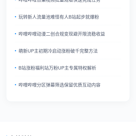
玩转新人流量池难怪有人B站起步就爆粉
哔哩哔哩动漫二创合规变现避开限流稳收益
萌新UP主初期冷启动涨粉破千完整方法
B站涨粉福利站万粉UP主专属特权解析
哔哩哔哩分区弹幕筛选保留优质互动内容