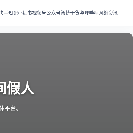
快手知识
小红书
视频号
公众号
微博干货
哔哩哔哩
网络资讯
间假人
媒体平台。