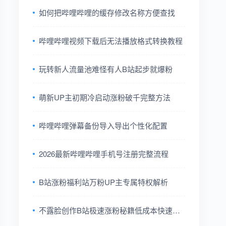
如何把哔哩哔哩的缓存修改名称方便查找
哔哩哔哩视频下载后无法播放格式转换教程
玩转新人流量池难怪有人B站起步就爆粉
萌新UP主初期冷启动涨粉破千完整方法
哔哩哔哩弹幕备份导入导出个性化配置
2026最新哔哩哔哩手机号注册完整流程
B站涨粉福利站万粉UP主专属特权解析
不露脸创作B站极速涨粉秘籍低成本快速出
圈